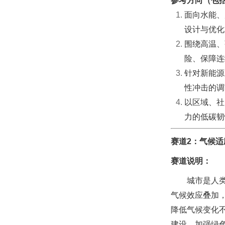
参考方向（包
面向水能、
设计与优化
围绕高温、
险、保障连
针对新能源
性冲击的调
以区域、社
力的低碳韧
赛道2：气候
赛道说明：
城市是人
气候效应叠加
降低气候变化
建设，加强绿