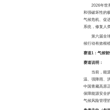
2026
和强破坏性的极
气候危机、促
系统，修复人
第六届全球
候行动有效根
赛道1：气候
赛道说明：
当前，能
温、强降雨、
中国青藏高原
保障能源安全
气候风险管理协