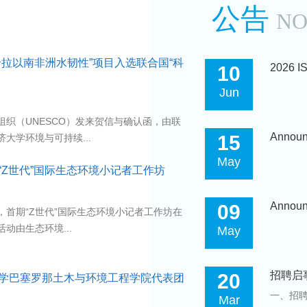
公告
NO
哈拉以南非洲水韧性”项目入选联合国“科
2026 I
10
Jun
组织（UNESCO）发来贺信与确认函，由联
Announc
15
大学环境与可持续...
May
“Z世代”国际生态环境小记者工作坊
Announc
09
9日，首期“Z世代”国际生态环境小记者工作坊在
动由生态环境...
May
招聘启
20
学巴塞罗那土木与环境工程学院代表团
一、招聘
Mar