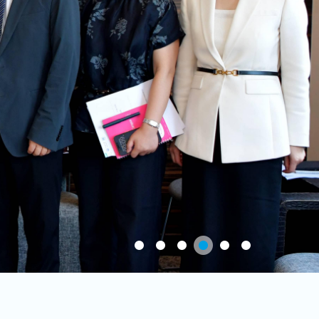
发展大会
同济大学“构建撒
入选联合国“科学
查看详情
1
2
3
4
5
6